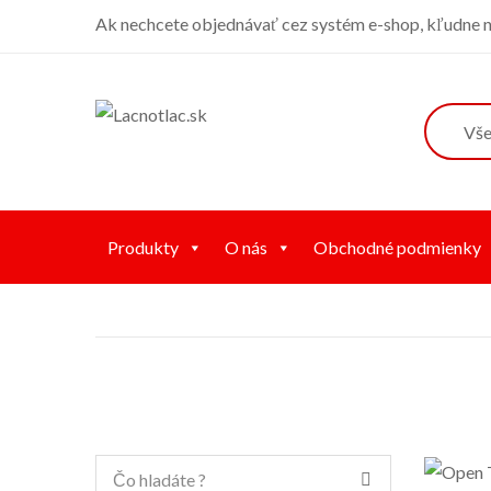
Ak nechcete objednávať cez systém e-shop, kľudne ná
Produkty
O nás
Obchodné podmienky