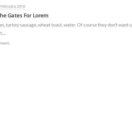
. Februára 2016
he Gates For Lorem
s, turkey sausage, wheat toast, water. Of course they don’t want u
....
ment.