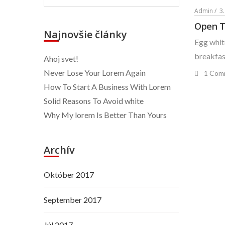
Admin
3
Open T
Najnovšie články
Egg white
breakfast
Ahoj svet!
Never Lose Your Lorem Again
1 Com
How To Start A Business With Lorem
Solid Reasons To Avoid white
Why My lorem Is Better Than Yours
Archív
Október 2017
September 2017
Júl 2017