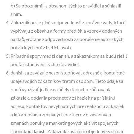
b) Sa oboznámili s obsahom týchto pravidiel a súhlasili
s ním.
Zákazník nesie plnú zodpovednosť za právne vady, ktoré
vyplývajú z obsahu a formy predlôh a vzorov dodaných
na tlač, vrátane zodpovednosti za porušenie autorských
práv a iných práv tretích osôb.
Prípadné spory medzi danish. a zákazníkom sa budú riešiť
podľa ustanovení týchto pravidiel.
danish sa zaväzuje nesprístupňovať adresné a kontaktné
údaje svojich zákazníkov tretím osobám. Tieto údaje sa
budú využívať jedine na účely riadneho zúčtovania
zákaziek, dodania predmetov zákaziek na príslušnú
adresu, kontaktov nevyhnutných pre realizáciu zákaziek
a informovania zmluvných partnerov o zásadných
zmenách ponuky a marketingových aktivít spojených
s ponukou danish. Zákazník zaslaním objednávky súhlaí