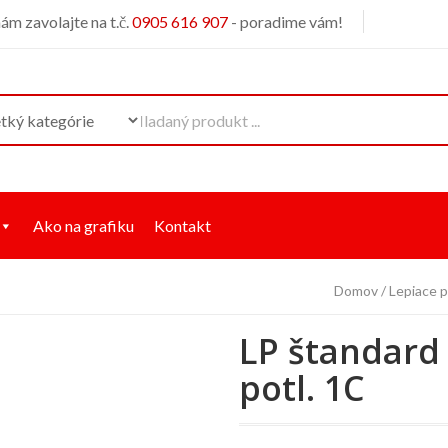
m zavolajte na t.č.
0905 616 907
- poradime vám!
Ako na grafiku
Kontakt
Domov
Lepiace p
LP štandard
potl. 1C