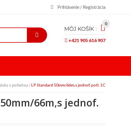
Prihlásenie / Registrácia
0
MÔJ KOŠÍK :
+421 905 616 907
ásky s potlačou
LP štandard 50mm/66m,s jednof. potl. 1C
 50mm/66m,s jednof.