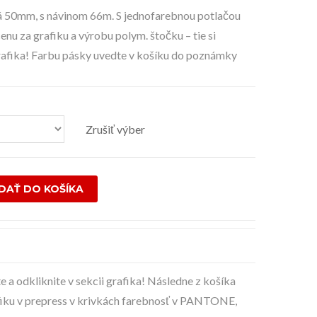
oká 50mm, s návinom 66m. S jednofarebnou potlačou
enu za grafiku a výrobu polym. štočku – tie si
 grafika! Farbu pásky uvedte v košíku do poznámky
Zrušiť výber
IDAŤ DO KOŠÍKA
 a odkliknite v sekcii grafika! Následne z košíka
afiku v prepress v krivkách farebnosť v PANTONE,