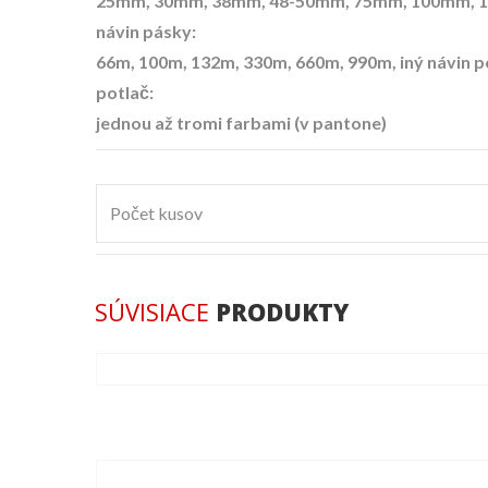
25mm, 30mm, 38mm, 48-50mm, 75mm, 100mm, 
návin pásky:
66m, 100m, 132m, 330m, 660m, 990m, iný návin p
potlač:
jednou až tromi farbami (v pantone)
Počet kusov
SÚVISIACE
PRODUKTY