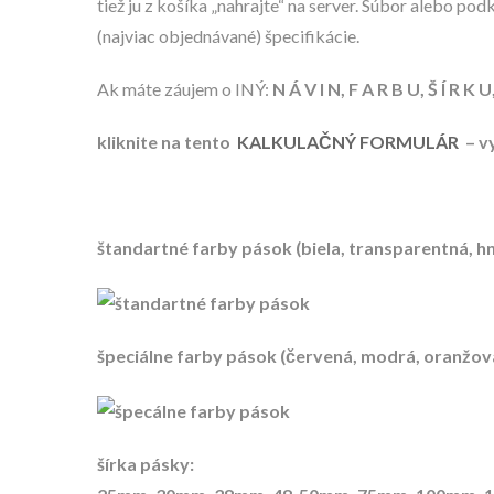
tiež ju z košíka „nahrajte“ na server. Súbor alebo po
(najviac objednávané) špecifikácie.
Ak máte záujem o INÝ:
N Á V I N, F A R B U, Š Í R K 
kliknite na tento
KALKULAČNÝ FORMULÁR
– vy
štandartné farby pások (biela, transparentná, h
špeciálne farby pások (červená, modrá, oranžová,
šírka pásky: