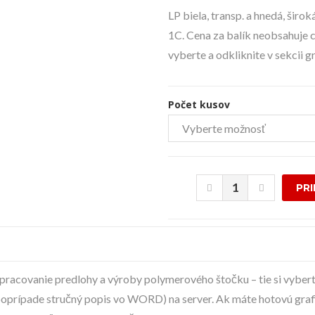
LP biela, transp. a hnedá, šir
1C. Cena za balík neobsahuje c
vyberte a odkliknite v sekcii
Počet kusov
PR
racovanie predlohy a výroby polymerového štočku – tie si vyberte
, poprípade stručný popis vo WORD) na server. Ak máte hotovú gr