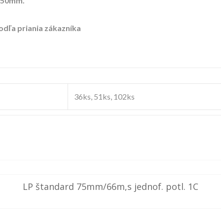
150mm.
odľa priania zákazníka
36ks, 51ks, 102ks
LP štandard 75mm/66m,s jednof. potl. 1C