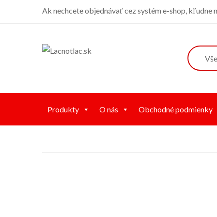
Ak nechcete objednávať cez systém e-shop, kľudne ná
Produkty
O nás
Obchodné podmienky