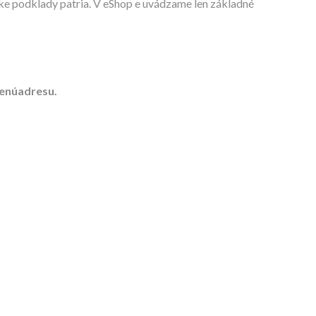
návke podklady patria. V eShop e uvádzame len základné
denúadresu.