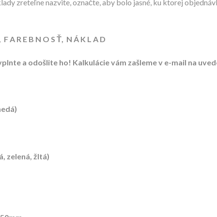
dklady zreteľne nazvite, označte, aby bolo jasné, ku ktorej objed
U, F A R E B N O S Ť, N Á K L A D
plnte a odošlite ho! Kalkulácie vám zašleme v e-mail na uve
nedá)
 zelená, žltá)