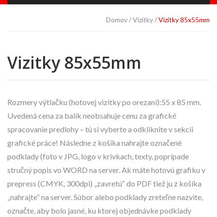
Domov
Vizitky
Vizitky 85x55mm
Vizitky 85x55mm
Rozmery výtlačku (hotovej vizitky po orezaní):55 x 85 mm.
Uvedená cena za balík neobsahuje cenu za grafické
spracovanie predlohy – tú si vyberte a odkliknite v sekcii
grafické práce! Následne z košíka nahrajte označené
podklady (foto v JPG, logo v krivkach, texty, poprípade
stručný popis vo WORD na server. Ak máte hotovú grafiku v
prepress (CMYK, 300dpi) „zavretú“ do PDF tiež ju z košíka
„nahrajte“ na server. Súbor alebo podklady zreteľne nazvite,
označte, aby bolo jasné, ku ktorej objednávke podklady