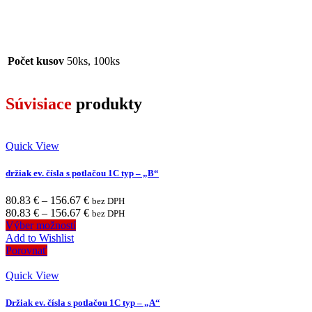
Počet kusov
50ks, 100ks
Súvisiace
produkty
Quick View
držiak ev. čísla s potlačou 1C typ – „B“
80.83
€
–
156.67
€
bez DPH
80.83
€
–
156.67
€
bez DPH
Výber možností
Add to Wishlist
Porovnať
Quick View
Držiak ev. čísla s potlačou 1C typ – „A“