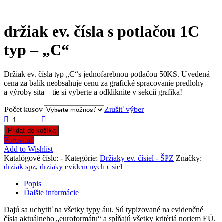
držiak ev. čísla s potlačou 1C
typ – „C“
Držiak ev. čísla typ „C“s jednofarebnou potlačou 50KS. Uvedená
cena za balík neobsahuje cenu za grafické spracovanie predlohy
a výroby sita – tie si vyberte a odkliknite v sekcii grafika!
Počet kusov
Zrušiť výber
Pridať do košíka
Porovnať
Add to Wishlist
Katalógové číslo:
-
Kategórie:
Držiaky ev. čísiel - ŠPZ
Značky:
drziak spz
,
drziaky evidencnych cisiel
Popis
Ďalšie informácie
Dajú sa uchytiť na všetky typy áut. Sú typizované na evidenčné
čísla aktuálneho „euroformátu“ a spĺňajú všetky kritériá noriem EÚ.