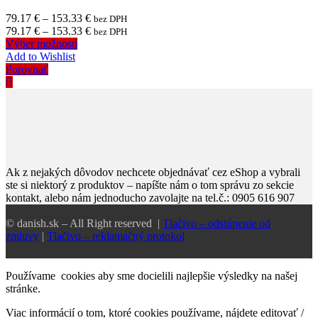
79.17
€
–
153.33
€
bez DPH
79.17
€
–
153.33
€
bez DPH
Výber možností
Add to Wishlist
Porovnať
Ak z nejakých dôvodov nechcete objednávať cez eShop a vybrali
ste si niektorý z produktov – napíšte nám o tom správu zo sekcie
kontakt, alebo nám jednoducho zavolajte na tel.č.: 0905 616 907
© danish.sk – All Right reserved |
Tlačivo – odstúpenie od
zmluvy
|
Tlačivo – reklamačný protokol
Používame cookies aby sme docielili najlepšie výsledky na našej
stránke.
Viac informácií o tom, ktoré cookies používame, nájdete
editovať /