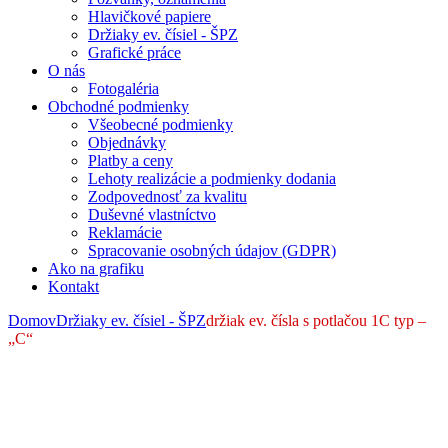
Hlavičkové papiere
Držiaky ev. čísiel - ŠPZ
Grafické práce
O nás
Fotogaléria
Obchodné podmienky
Všeobecné podmienky
Objednávky
Platby a ceny
Lehoty realizácie a podmienky dodania
Zodpovednosť za kvalitu
Duševné vlastníctvo
Reklamácie
Spracovanie osobných údajov (GDPR)
Ako na grafiku
Kontakt
Domov
Držiaky ev. čísiel - ŠPZ
držiak ev. čísla s potlačou 1C typ –
„C“