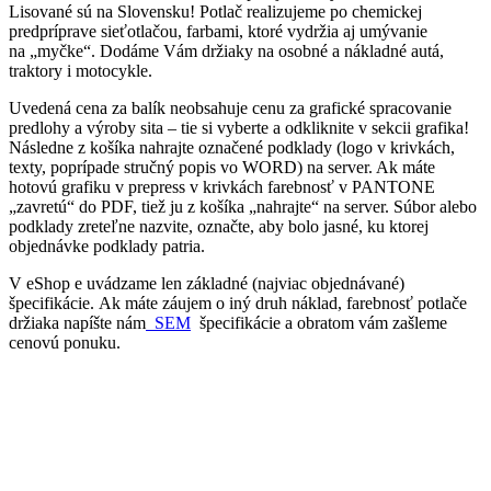
Lisované sú na Slovensku! Potlač realizujeme po chemickej
predpríprave sieťotlačou, farbami, ktoré vydržia aj umývanie
na „myčke“. Dodáme Vám držiaky na osobné a nákladné autá,
traktory i motocykle.
Uvedená cena za balík neobsahuje cenu za grafické spracovanie
predlohy a výroby sita – tie si vyberte a odkliknite v sekcii grafika!
Následne z košíka nahrajte označené podklady (logo v krivkách,
texty, poprípade stručný popis vo WORD) na server. Ak máte
hotovú grafiku v prepress v krivkách farebnosť v PANTONE
„zavretú“ do PDF, tiež ju z košíka „nahrajte“ na server. Súbor alebo
podklady zreteľne nazvite, označte, aby bolo jasné, ku ktorej
objednávke podklady patria.
V eShop e uvádzame len základné (najviac objednávané)
špecifikácie. Ak máte záujem o iný druh náklad, farebnosť potlače
držiaka napíšte nám
SEM
špecifikácie a obratom vám zašleme
cenovú ponuku.