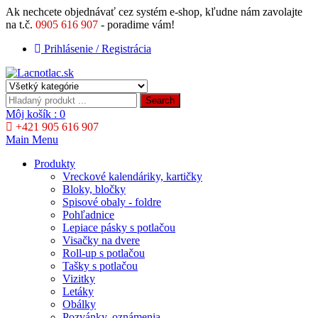
Ak nechcete objednávať cez systém e-shop, kľudne nám zavolajte
na t.č.
0905 616 907
- poradime vám!
Prihlásenie / Registrácia
Search
Môj košík :
0
+421 905 616 907
Main Menu
Produkty
Vreckové kalendáriky, kartičky
Bloky, bločky
Spisové obaly - foldre
Pohľadnice
Lepiace pásky s potlačou
Visačky na dvere
Roll-up s potlačou
Tašky s potlačou
Vizitky
Letáky
Obálky
Pozvánky, oznámenia